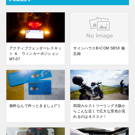
アクティブフェンダーレスキッ
サインハウスB+COM SB5X 備
ト ＆ ウィンカーポジション
忘録
MT-07
無料なんで作っときましょ(*¨)
四国カルストツーリング大阪か
らこんな近くで広大な景色が見
れるのはオススメ！