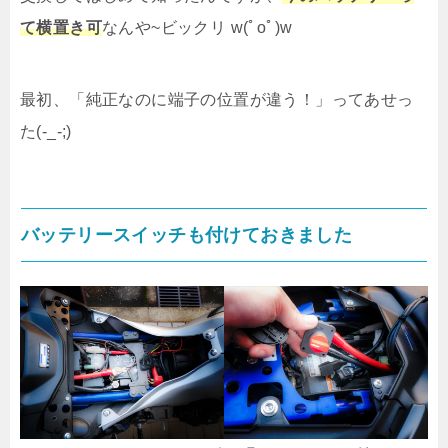
て横置き可
なんや~ビックリ w(ﾟoﾟ)w
最初、「純正なのに端子の位置が違う！」ってあせっ
た(-_-;)
バッテリースイッチも付けておきました