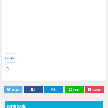
いいね:
読
み
込
Tweet
LINE
Pocket
み
中…
関連記事