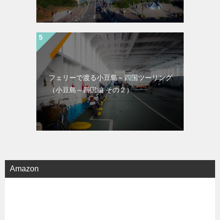
フェリーで渡る小豆島～四国ツーリング
（小豆島～四国編 その２）
Amazon