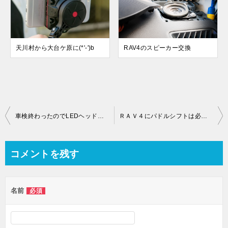
天川村から大台ケ原に(*'-')b
RAV4のスピーカー交換
投
車検終わったのでLEDヘッドライトと流れるウィンカー
ＲＡＶ４にパドルシフトは必要(^^)
稿
ナ
コメントを残す
ビ
ゲ
名前
必須
ー
シ