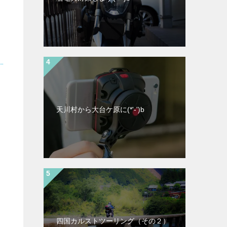
天川村から大台ケ原に(*'-')b
四国カルストツーリング（その２）