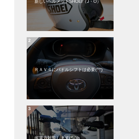
新しいヘルメットSHOEI（J・O）
ＲＡＶ４にパドルシフトは必要(^^)
省電力対策します(*'-')b