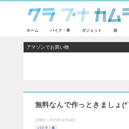
ホーム
バイク・車
ガジェット
旅
アマゾンでお買い物
無料なんで作っときましょ(*¨
公開日：
2015年12月18日
バイク・車