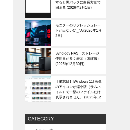
すると黒バックに白長方形で
固まる
2026年2月1日
モニターのリフレッシュレー
トが出ない(;^_^A
2026年1月
2日
Synology NAS ストレージ
使用量が多く表示（ほぼ倍）
2025年12月30日
【備忘録】[Windows 11] 画像
のアイコンが縮小版（サムネ
イル）で一部のファイルだけ
表示されません。
2025年12
月30日
CATEGORY