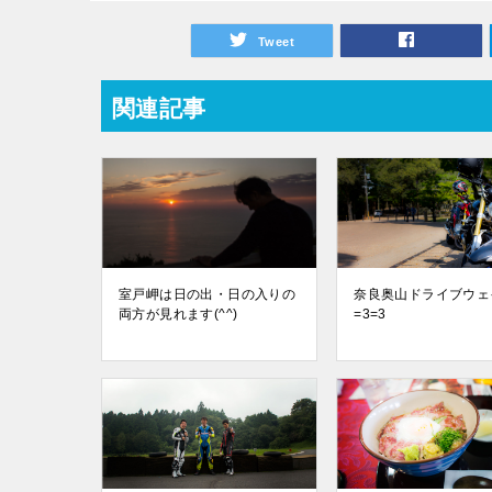
Tweet
関連記事
室戸岬は日の出・日の入りの
奈良奥山ドライブウェ
両方が見れます(^^)
=3=3