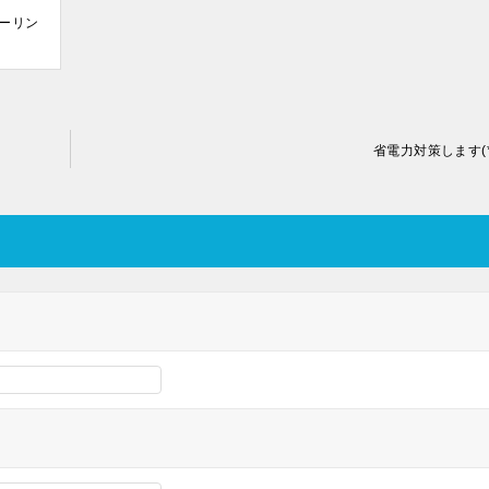
ーリン
）
省電力対策します(*’-