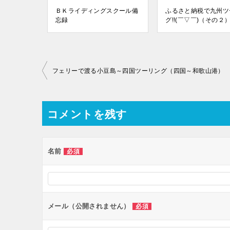
ＢＫライディングスクール備
ふるさと納税で九州ツ
忘録
グ!!(￣▽￣)（その２
投
フェリーで渡る小豆島～四国ツーリング（四国～和歌山港）
稿
ナ
コメントを残す
ビ
ゲ
ー
名前
必須
シ
ョ
ン
メール（公開されません）
必須