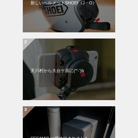
新しいヘルメットSHOEI（J・O）
天川村から大台ケ原に(*'-')b