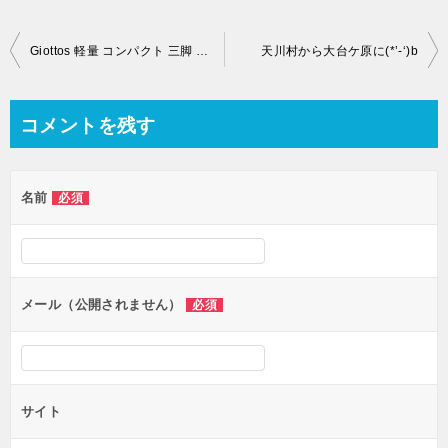
投
Giottos 軽量 コンパクト 三脚 MEMOIRE20
天川村から大台ケ原に(*’-‘)b
稿
ナ
コメントを残す
ビ
ゲ
名前
必須
ー
シ
ョ
ン
メール（公開されません）
必須
サイト