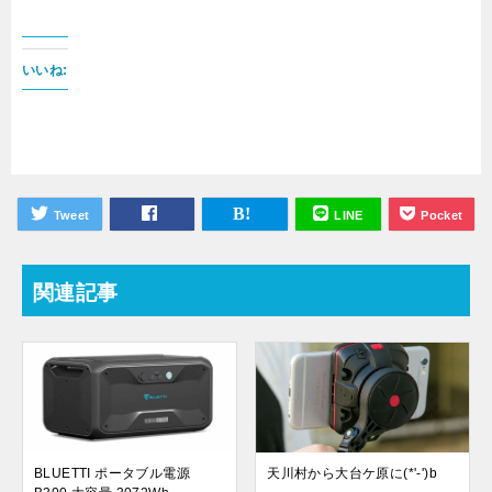
いいね:
Tweet
LINE
Pocket
関連記事
BLUETTI ポータブル電源
天川村から大台ケ原に(*'-')b