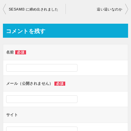
投
SESAMI3 に締め出されました
這い這いなのか
稿
ナ
コメントを残す
ビ
ゲ
名前
必須
ー
シ
ョ
ン
メール（公開されません）
必須
サイト