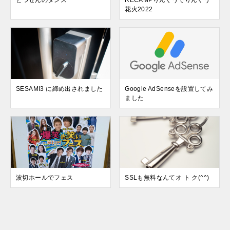
花火2022
SESAMI3 に締め出されました
Google AdSenseを設置してみ
ました
波切ホールでフェス
SSLも無料なんてオ ト ク(^^)